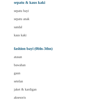
Beauty Barn
sepatu & kaus kaki
Bio Oil
sepatu bayi
Biolane
sepatu anak
Bite Fighters
sandal
Bizzi Growin
kaus kaki
Blackmores
fashion bayi (0bln-3thn)
Blooming Marvellous
atasan
Bonnels
bawahan
Bravado
gaun
Bruder
setelan
Brush Baby
jaket & kardigan
Buds Organics
aksesoris
Bugaboo
Buggygear