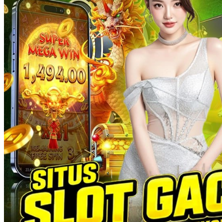
Squishmallows
Starbooks
Stick-O
Stokke
Sudocrem
Sumimo
Sunnylife
Sun-Staches
Swimava
T
Tommee Tippee
Trunki
Tutti Bambini