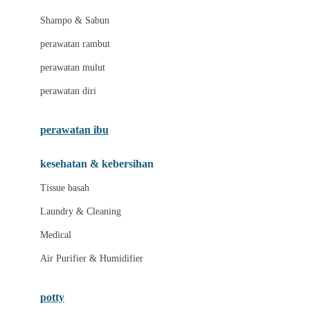
London Taxi
Shampo & Sabun
Love To Dream
perawatan rambut
perawatan mulut
M
perawatan diri
Magformers
Mama's Choice
perawatan ibu
Mamas&Papas
kesehatan & kebersihan
Mamaway
Tissue basah
Maxi Cosi
Laundry & Cleaning
Megabloks
Medical
Micro
Air Purifier & Humidifier
MiDeer
Mimi & Lula
potty
Mini Monkey