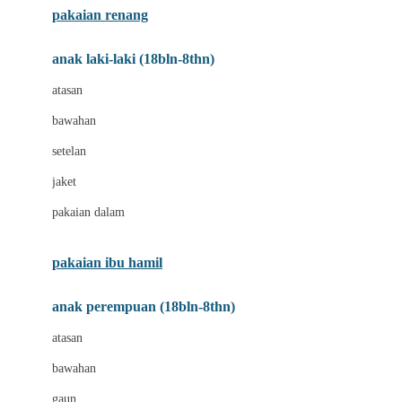
pakaian renang
Bumkins
anak laki-laki (18bln-8thn)
C
atasan
Cetaphil
bawahan
Chicco
setelan
Childlife
jaket
Clevamama
pakaian dalam
Cocolatte
Cottonseeds
pakaian ibu hamil
Cozy N Safe
anak perempuan (18bln-8thn)
Crane
atasan
Cybex
bawahan
D
gaun