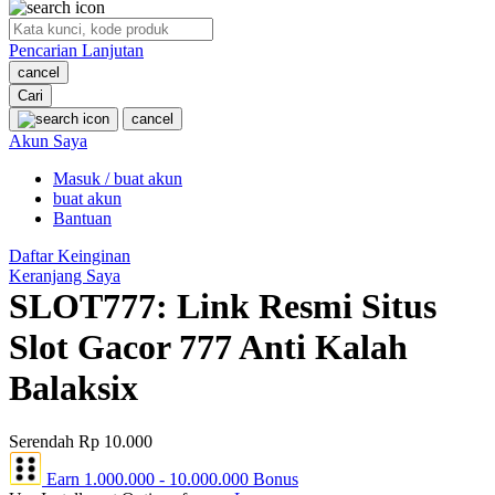
O
Pencarian Lanjutan
Oh Ma Grain
cancel
Okiedog
Cari
cancel
P
Akun Saya
Masuk / buat akun
Peachy
buat akun
Phil & Ted's
Bantuan
Philips Avent
Daftar Keinginan
Keranjang Saya
Pigeon
SLOT777: Link Resmi Situs
Playgro
Slot Gacor 777 Anti Kalah
Poled Global
Balaksix
Ponycycle
Serendah
Rp 10.000
Puma
Earn
1.000.000
-
10.000.000
Bonus
Pureats