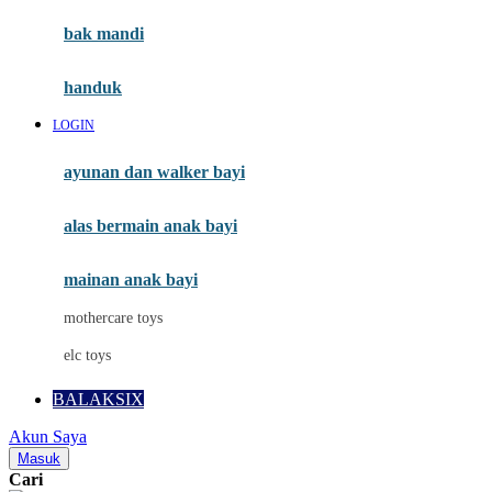
Moby
bak mandi
Momami
handuk
Mothercare
LOGIN
Mustela
ayunan dan walker bayi
My Buddy Tag
My K
alas bermain anak bayi
N
mainan anak bayi
Naif
mothercare toys
Nike
elc toys
Nordic Natural
BALAKSIX
Nuby
Akun Saya
Nuna
Masuk
Cari