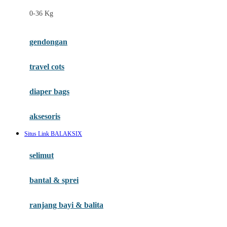
Felt So Sweet
0-36 Kg
Fisher Price
Flipper
gendongan
Friends Of Sally
travel cots
G
diaper bags
Gb
Geko
aksesoris
Graco
Situs Link BALAKSIX
Gund
selimut
H
bantal & sprei
Habbie
Haenim
ranjang bayi & balita
Happy Horse