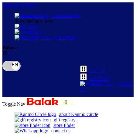
lewati ke Konten
download apps
download app from:
gift registry
Bahasa
ID
LOGIN
DAFTAR
Contact
Us
Toggle Nav
about Kanmo Circle
gift registry
store finder
contact us